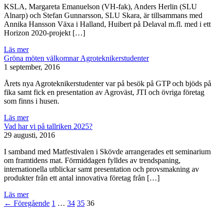
KSLA, Margareta Emanuelson (VH-fak), Anders Herlin (SLU
Alnarp) och Stefan Gunnarsson, SLU Skara, är tillsammans med
Annika Hansson Växa i Halland, Huibert på Delaval m.fl. med i ett
Horizon 2020-projekt […]
Läs mer
Gröna möten välkomnar Agroteknikerstudenter
1 september, 2016
Årets nya Agroteknikerstudenter var på besök på GTP och bjöds på
fika samt fick en presentation av Agroväst, JTI och övriga företag
som finns i husen.
Läs mer
Vad har vi på tallriken 2025?
29 augusti, 2016
I samband med Matfestivalen i Skövde arrangerades ett seminarium
om framtidens mat. Förmiddagen fylldes av trendspaning,
internationella utblickar samt presentation och provsmakning av
produkter från ett antal innovativa företag från […]
Läs mer
← Föregående
1
…
34
35
36