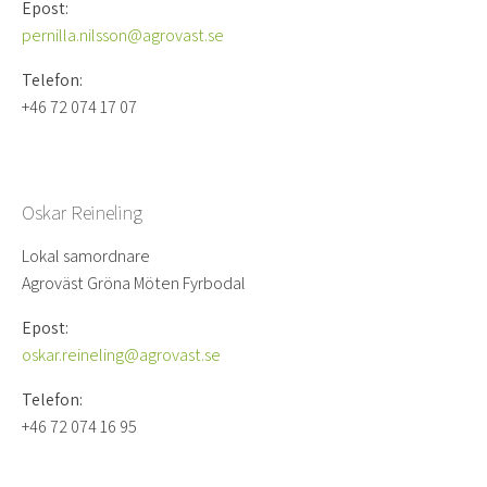
Epost:
pernilla.nilsson@agrovast.se
Telefon:
+46 72 074 17 07
Oskar Reineling
Lokal samordnare
Agroväst Gröna Möten Fyrbodal
Epost:
oskar.reineling@agrovast.se
Telefon:
+46 72 074 16 95