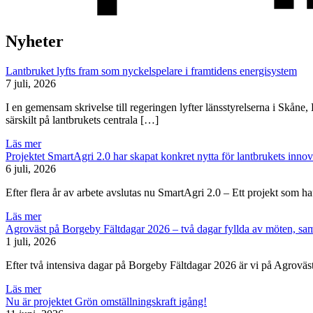
Nyheter
Lantbruket lyfts fram som nyckelspelare i framtidens energisystem
7 juli, 2026
I en gemensam skrivelse till regeringen lyfter länsstyrelserna i Skån
särskilt på lantbrukets centrala […]
Läs mer
Projektet SmartAgri 2.0 har skapat konkret nytta för lantbrukets innov
6 juli, 2026
Efter flera år av arbete avslutas nu SmartAgri 2.0 – Ett projekt som h
Läs mer
Agroväst på Borgeby Fältdagar 2026 – två dagar fyllda av möten, sam
1 juli, 2026
Efter två intensiva dagar på Borgeby Fältdagar 2026 är vi på Agrovä
Läs mer
Nu är projektet Grön omställningskraft igång!