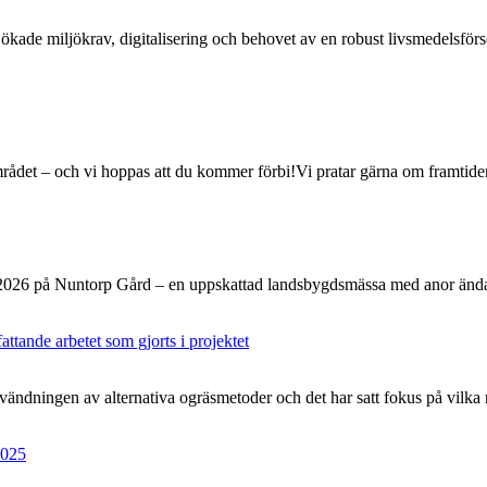
 ökade miljökrav, digitalisering och behovet av en robust livsmedelsförsö
rådet – och vi hoppas att du kommer förbi!Vi pratar gärna om framtiden
n 2026 på Nuntorp Gård – en uppskattad landsbygdsmässa med anor än
ttande arbetet som gjorts i projektet
användningen av alternativa ogräsmetoder och det har satt fokus på vil
2025