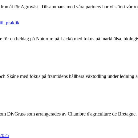
 framåt för Agroväst. Tillsammans med våra partners har vi stärkt vår ro
ll praktik
rare för en heldag på Naturum på Läckö med fokus på markhälsa, biolog
och Skåne med fokus på framtidens hållbara växtodling under ledning 
 inom DivGrass som arrangerades av Chambre d'agriculture de Bretagne. 
 2025