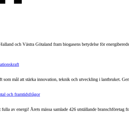
e, Halland och Västra Götaland fram biogasens betydelse för energibered
ationskraft
aft som mål att stärka innovation, teknik och utveckling i lantbruket. Ge
tal och framtidsfrågor
st fulla av energi! Årets mässa samlade 426 utställande branschföreta