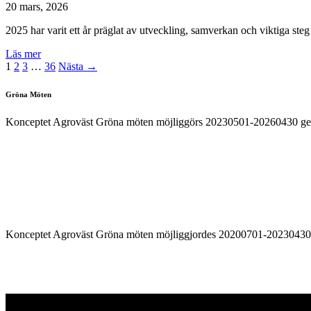
20 mars, 2026
2025 har varit ett år präglat av utveckling, samverkan och viktiga steg
Läs mer
1
2
3
…
36
Nästa →
Gröna Möten
Konceptet Agroväst Gröna möten möjliggörs 20230501-20260430 g
Konceptet Agroväst Gröna möten möjliggjordes 20200701-2023043