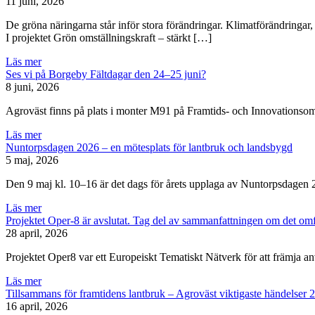
11 juni, 2026
De gröna näringarna står inför stora förändringar. Klimatförändringar,
I projektet Grön omställningskraft – stärkt […]
Läs mer
Ses vi på Borgeby Fältdagar den 24–25 juni?
8 juni, 2026
Agroväst finns på plats i monter M91 på Framtids- och Innovationsom
Läs mer
Nuntorpsdagen 2026 – en mötesplats för lantbruk och landsbygd
5 maj, 2026
Den 9 maj kl. 10–16 är det dags för årets upplaga av Nuntorpsdage
Läs mer
Projektet Oper-8 är avslutat. Tag del av sammanfattningen om det omfa
28 april, 2026
Projektet Oper8 var ett Europeiskt Tematiskt Nätverk för att främja 
Läs mer
Tillsammans för framtidens lantbruk – Agroväst viktigaste händelser 
16 april, 2026