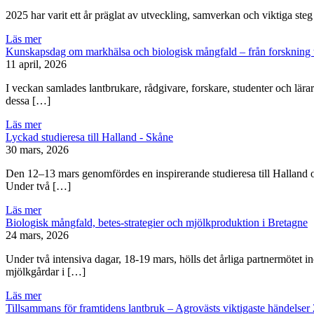
2025 har varit ett år präglat av utveckling, samverkan och viktiga steg
Läs mer
Kunskapsdag om markhälsa och biologisk mångfald – från forskning ti
11 april, 2026
I veckan samlades lantbrukare, rådgivare, forskare, studenter och lä
dessa […]
Läs mer
Lyckad studieresa till Halland - Skåne
30 mars, 2026
Den 12–13 mars genomfördes en inspirerande studieresa till Halland 
Under två […]
Läs mer
Biologisk mångfald, betes-strategier och mjölkproduktion i Bretagne
24 mars, 2026
Under två intensiva dagar, 18-19 mars, hölls det årliga partnermötet
mjölkgårdar i […]
Läs mer
Tillsammans för framtidens lantbruk – Agrovästs viktigaste händelser