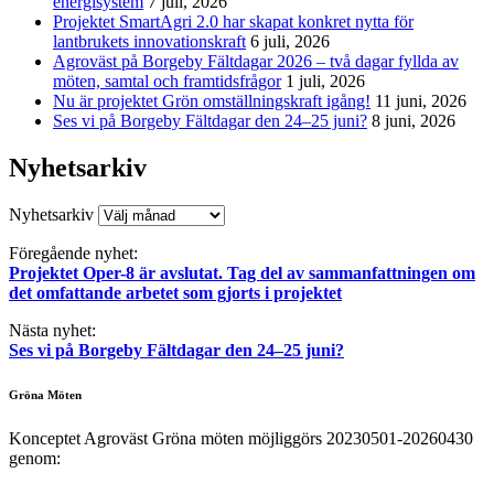
energisystem
7 juli, 2026
Projektet SmartAgri 2.0 har skapat konkret nytta för
lantbrukets innovationskraft
6 juli, 2026
Agroväst på Borgeby Fältdagar 2026 – två dagar fyllda av
möten, samtal och framtidsfrågor
1 juli, 2026
Nu är projektet Grön omställningskraft igång!
11 juni, 2026
Ses vi på Borgeby Fältdagar den 24–25 juni?
8 juni, 2026
Nyhetsarkiv
Nyhetsarkiv
Föregående nyhet:
Projektet Oper-8 är avslutat. Tag del av sammanfattningen om
det omfattande arbetet som gjorts i projektet
Nästa nyhet:
Ses vi på Borgeby Fältdagar den 24–25 juni?
Gröna Möten
Konceptet Agroväst Gröna möten möjliggörs 20230501-20260430
genom: