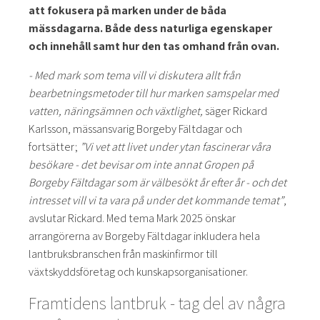
att fokusera på marken under de båda
mässdagarna. Både dess naturliga egenskaper
och innehåll samt hur den tas omhand från ovan.
- Med mark som tema vill vi diskutera allt från
bearbetningsmetoder till hur marken samspelar med
vatten, näringsämnen och växtlighet,
säger Rickard
Karlsson, mässansvarig Borgeby Fältdagar och
fortsätter;
”Vi vet att livet under ytan fascinerar våra
besökare - det bevisar om inte annat Gropen på
Borgeby Fältdagar som är välbesökt år efter år - och det
intresset vill vi ta vara på under det kommande temat”
,
avslutar Rickard. Med tema Mark 2025 önskar
arrangörerna av Borgeby Fältdagar inkludera hela
lantbruksbranschen från maskinfirmor till
växtskyddsföretag och kunskapsorganisationer.
Framtidens lantbruk - tag del av några