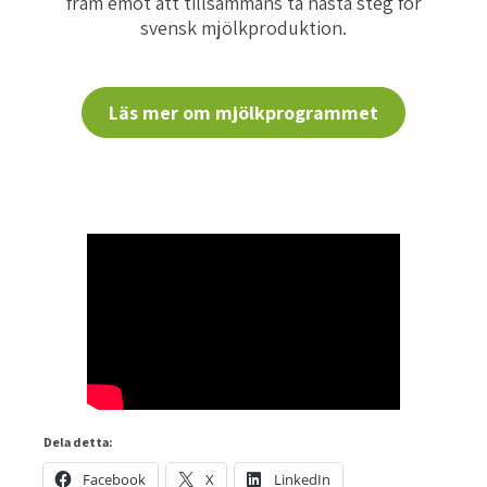
fram emot att tillsammans ta nästa steg för
svensk mjölkproduktion.
Läs mer om mjölkprogrammet
Dela detta:
Facebook
X
LinkedIn