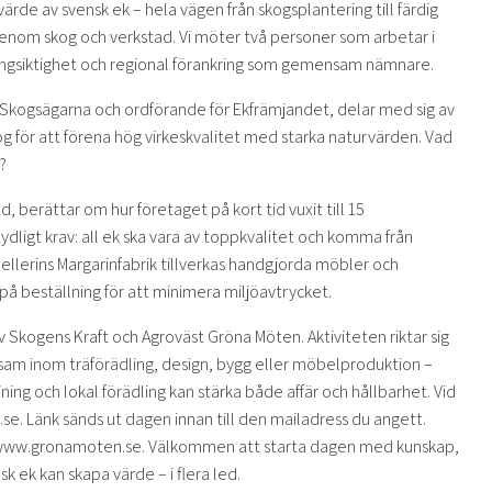
ärde av svensk ek – hela vägen från skogsplantering till färdig
enom skog och verkstad. Vi möter två personer som arbetar i
långsiktighet och regional förankring som gemensam nämnare.
a Skogsägarna och ordförande för Ekfrämjandet, delar med sig av
og för att förena hög virkeskvalitet med starka naturvärden. Vad
?
 berättar om hur företaget på kort tid vuxit till 15
igt krav: all ek ska vara av toppkvalitet och komma från
ellerins Margarinfabrik tillverkas handgjorda möbler och
på beställning för att minimera miljöavtrycket.
v Skogens Kraft och Agroväst Gröna Möten. Aktiviteten riktar sig
rksam inom träförädling, design, bygg eller möbelproduktion –
rjning och lokal förädling kan stärka både affär och hållbarhet. Vid
. Länk sänds ut dagen innan till den mailadress du angett.
ia www.gronamoten.se. Välkommen att starta dagen med kunskap,
k ek kan skapa värde – i flera led.