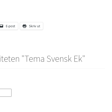
E-post
Skriv ut
iteten "
Tema Svensk Ek
"