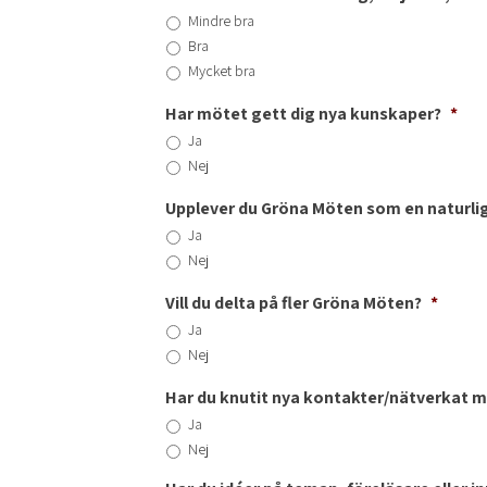
Mindre bra
Bra
Mycket bra
Har mötet gett dig nya kunskaper?
*
Ja
Nej
Upplever du Gröna Möten som en naturlig
Ja
Nej
Vill du delta på fler Gröna Möten?
*
Ja
Nej
Har du knutit nya kontakter/nätverkat 
Ja
Nej