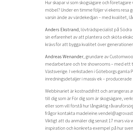
Hur skapar vi som skogsägare och företagare v
möbel? Under en timme följer vi ekens resa g
varsin ände av värdekedjan – med kvalitet, 
Anders Ekstrand
, lövträdspecialist på Södr
sin erfarenhet av att plantera och sköta eksk
krävs för att bygga kvalitet över generationer
Andreas Wenander
, grundare av Customwood,
medarbetare och tre showrooms – med ett tydl
Västsverige. I verkstaden i Göteborgs gamla P
inredningsdetaljer i massiv ek – producerade 
Webbinariet är kostnadsfritt och arrangeras a
till dig som är För dig som är skogsägare, ve
eller som vill förstå hur långsiktig råvaruförsö
frågor kontakta madeleine.vendel@agrovast.se
Viktigt att du anmäler dig senast 17 mars v
inspiration och konkreta exempel på hur svens