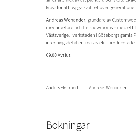
krävs för att bygga kvalitet över generationer
Andreas Wenander
, grundare av Customwood,
medarbetare och tre showrooms – med ett tydl
Västsverige. I verkstaden i Göteborgs gamla P
inredningsdetaljer i massiv ek – producerade 
09.00 Avslut
Anders Ekstrand Andreas Wenander
Bokningar