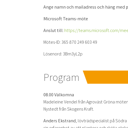
Ange namn och mailadress och häng med p
Microsoft Teams-möte
Anslut till:
https://teams.microsoft.com/m
Mötes-ID: 365 870 249 603 49
Lösenord: 3Bm3yL2p
Program
08.00 Välkomna
Madeleine Vendel från Agroväst Gröna möten
Nystedt från Skogens Kraft.
Anders Ekstrand
, lövträdspecialist på Södr
sin erfarenhet av att plantera och sköta eksk