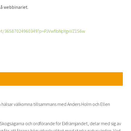
å webbinariet.
eet/36587024960349?p=PJVwflbNpYgxVZ1S6w
 hälsar välkomna tillsammans med Anders Holm och Ellen
a Skogsägarna och ordförande för Ekfrämjandet, delar med sig av
og för att förena hög virkeskvalitet med starka naturvärden. Vad