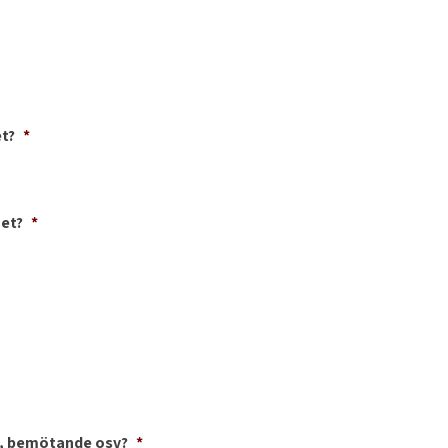
t?
*
met?
*
t, bemötande osv?
*