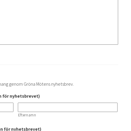
mang genom Gröna Mötens nyhetsbrev.
 för nyhetsbrevet)
Efternamn
en för nyhetsbrevet)