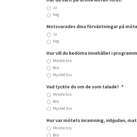
Ja
Nej
Motsvarades dina förväntningar på möte
Ja
Nej
Hur vill du bedöma innehållet i program
Mindre bra
Bra
Mycket bra
Vad tyckte du om de som talade?
*
Mindre bra
Bra
Mycket bra
Hur var mötets inramning, inbjudan, ma
Mindre bra
Bra