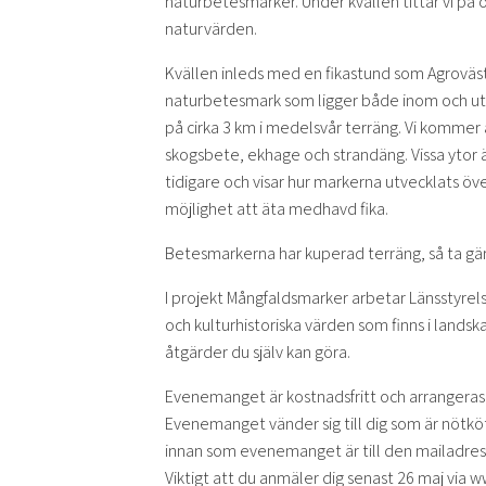
naturbetesmarker. Under kvällen tittar vi på 
naturvärden.
Kvällen inleds med en fikastund som Agroväst
naturbetesmark som ligger både inom och uta
på cirka 3 km i medelsvår terräng. Vi kommer
skogsbete, ekhage och strandäng. Vissa ytor
tidigare och visar hur markerna utvecklats över
möjlighet att äta medhavd fika.
Betesmarkerna har kuperad terräng, så ta gär
I projekt Mångfaldsmarker arbetar Länsstyrels
och kulturhistoriska värden som finns i landsk
åtgärder du själv kan göra.
Evenemanget är kostnadsfritt och arrangeras
Evenemanget vänder sig till dig som är nötkö
innan som evenemanget är till den mailadress
Viktigt att du anmäler dig senast 26 maj vi