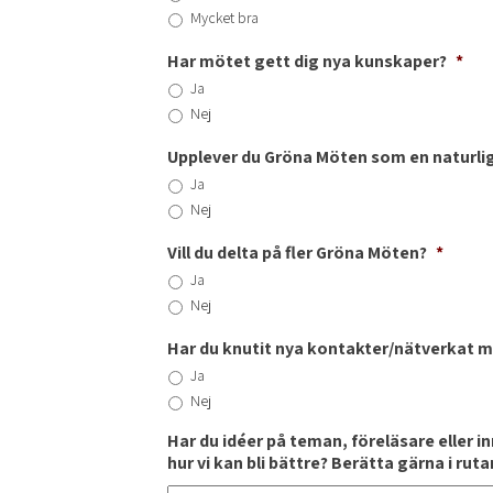
Mycket bra
Har mötet gett dig nya kunskaper?
*
Ja
Nej
Upplever du Gröna Möten som en naturlig
Ja
Nej
Vill du delta på fler Gröna Möten?
*
Ja
Nej
Har du knutit nya kontakter/nätverkat 
Ja
Nej
Har du idéer på teman, föreläsare eller i
hur vi kan bli bättre? Berätta gärna i rut