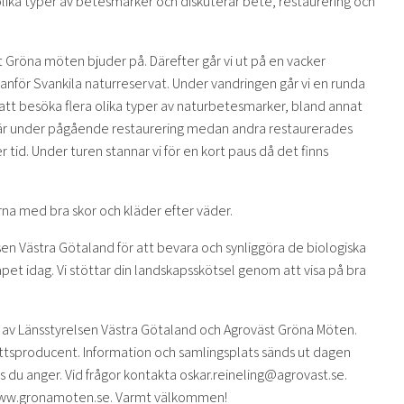
olika typer av betesmarker och diskuterar bete, restaurering och
 Gröna möten bjuder på. Därefter går vi ut på en vacker
nför Svankila naturreservat. Under vandringen går vi en runda
 att besöka flera olika typer av naturbetesmarker, bland annat
 är under pågående restaurering medan andra restaurerades
 tid. Under turen stannar vi för en kort paus då det finns
na med bra skor och kläder efter väder.
en Västra Götaland för att bevara och synliggöra de biologiska
apet idag. Vi stöttar din landskapsskötsel genom att visa på bra
 av Länsstyrelsen Västra Götaland och Agroväst Gröna Möten.
ttsproducent. Information och samlingsplats sänds ut dagen
 du anger. Vid frågor kontakta oskar.reineling@agrovast.se.
a www.gronamoten.se. Varmt välkommen!