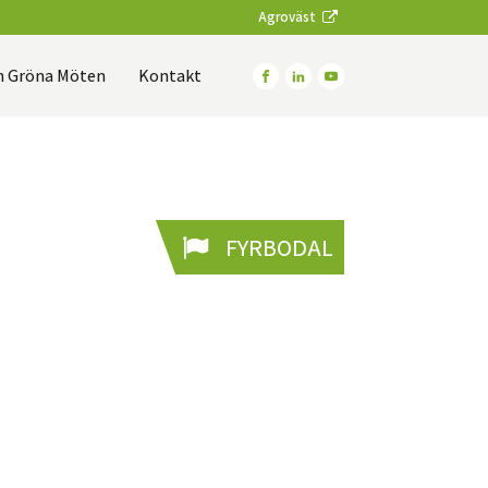
Agroväst
 Gröna Möten
Kontakt
FYRBODAL