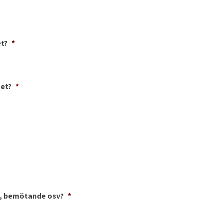
t?
*
met?
*
t, bemötande osv?
*