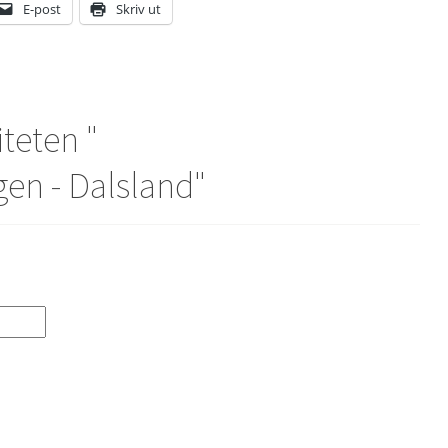
E-post
Skriv ut
iteten "
en - Dalsland
"