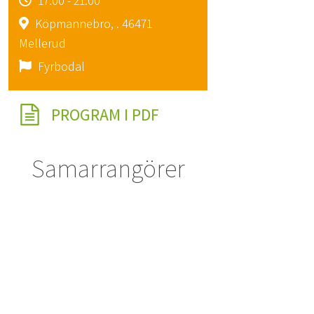
17:00 - 21:00
Köpmannebro, . 46471
Mellerud
Fyrbodal
PROGRAM I PDF
Samarrangörer