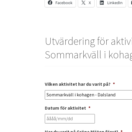
Facebook
X
LinkedIn
Utvärdering för aktiv
Sommarkväll i kohag
Vilken aktivitet har du varit på?
*
Datum för aktivitet
*
Har du varit på Gröna Möten förut?
*