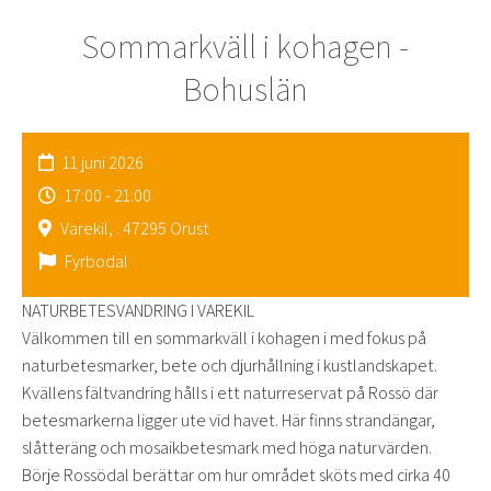
Sommarkväll i kohagen -
Bohuslän
11 juni 2026
17:00 - 21:00
Varekil, . 47295 Orust
Fyrbodal
NATURBETESVANDRING I VAREKIL
Välkommen till en sommarkväll i kohagen i med fokus på
naturbetesmarker, bete och djurhållning i kustlandskapet.
Kvällens fältvandring hålls i ett naturreservat på Rossö där
betesmarkerna ligger ute vid havet. Här finns strandängar,
slåtteräng och mosaikbetesmark med höga naturvärden.
Börje Rossödal berättar om hur området sköts med cirka 40