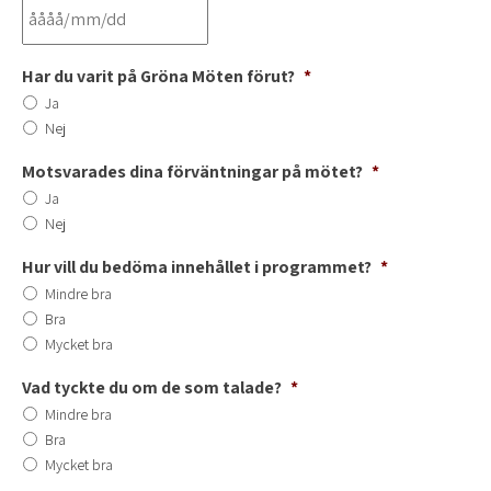
Har du varit på Gröna Möten förut?
*
Ja
Nej
Motsvarades dina förväntningar på mötet?
*
Ja
Nej
Hur vill du bedöma innehållet i programmet?
*
Mindre bra
Bra
Mycket bra
Vad tyckte du om de som talade?
*
Mindre bra
Bra
Mycket bra