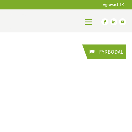
Agroväst
FYRBODAL