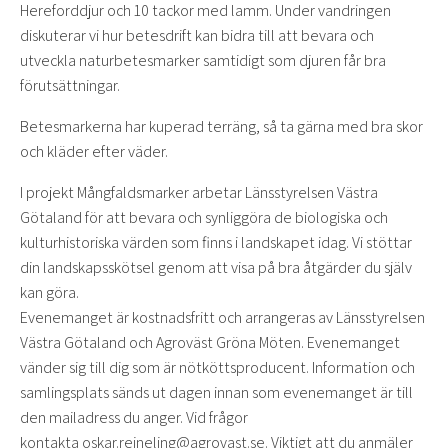
Hereforddjur och 10 tackor med lamm. Under vandringen
diskuterar vi hur betesdrift kan bidra till att bevara och
utveckla naturbetesmarker samtidigt som djuren får bra
förutsättningar.
Betesmarkerna har kuperad terräng, så ta gärna med bra skor
och kläder efter väder.
I projekt Mångfaldsmarker arbetar Länsstyrelsen Västra
Götaland för att bevara och synliggöra de biologiska och
kulturhistoriska värden som finns i landskapet idag. Vi stöttar
din landskapsskötsel genom att visa på bra åtgärder du själv
kan göra.
Evenemanget är kostnadsfritt och arrangeras av Länsstyrelsen
Västra Götaland och Agroväst Gröna Möten. Evenemanget
vänder sig till dig som är nötköttsproducent. Information och
samlingsplats sänds ut dagen innan som evenemanget är till
den mailadress du anger. Vid frågor
kontakta oskar.reineling@agrovast.se. Viktigt att du anmäler