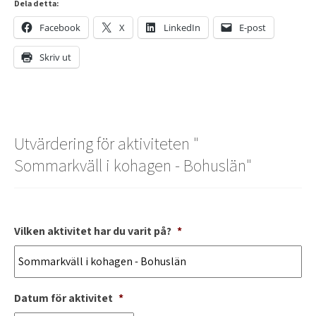
Dela detta:
Facebook
X
LinkedIn
E-post
Skriv ut
Utvärdering för aktiviteten "
Sommarkväll i kohagen - Bohuslän
"
Vilken aktivitet har du varit på?
*
Datum för aktivitet
*