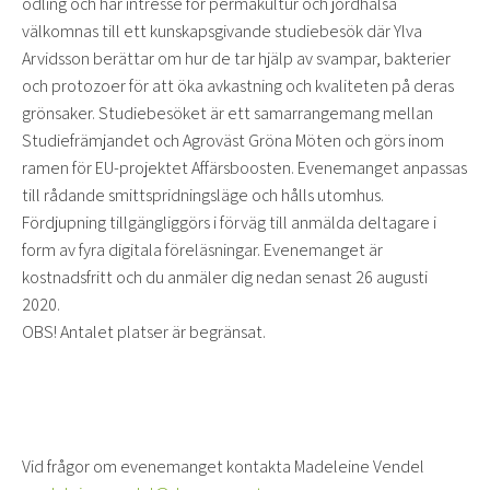
odling och har intresse för permakultur och jordhälsa
välkomnas till ett kunskapsgivande studiebesök där Ylva
Arvidsson berättar om hur de tar hjälp av svampar, bakterier
och protozoer för att öka avkastning och kvaliteten på deras
grönsaker. Studiebesöket är ett samarrangemang mellan
Studiefrämjandet och Agroväst Gröna Möten och görs inom
ramen för EU-projektet Affärsboosten. Evenemanget anpassas
till rådande smittspridningsläge och hålls utomhus.
Fördjupning tillgängliggörs i förväg till anmälda deltagare i
form av fyra digitala föreläsningar. Evenemanget är
kostnadsfritt och du anmäler dig nedan senast 26 augusti
2020.
OBS! Antalet platser är begränsat.
Vid frågor om evenemanget kontakta Madeleine Vendel