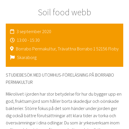
Soil food webb
3 september 2020
13:00 - 15:30
Borrabo Permakultur, Trävattna Borrabo 1 52156 Floby
Skaraborg
STUDIEBESÖK MED UTOMHUS-FÖRELÄSNING PÅ BORRABO
PERMAKULTUR
Mikrolivet i jorden har stor betydelse för hur du bygger upp en
god, fruktsam jord som håller borta skadedjur och oönskade
bakterier. Större fokus på det som händer under jorden ger
dig också bättre förutsättningar att klara tider av torka och
översvämningar i dina odlingar. Du som är yrkesverksam inom