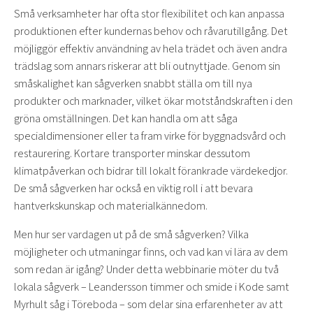
Små verksamheter har ofta stor flexibilitet och kan anpassa
produktionen efter kundernas behov och råvarutillgång. Det
möjliggör effektiv användning av hela trädet och även andra
trädslag som annars riskerar att bli outnyttjade. Genom sin
småskalighet kan sågverken snabbt ställa om till nya
produkter och marknader, vilket ökar motståndskraften i den
gröna omställningen. Det kan handla om att såga
specialdimensioner eller ta fram virke för byggnadsvård och
restaurering. Kortare transporter minskar dessutom
klimatpåverkan och bidrar till lokalt förankrade värdekedjor.
De små sågverken har också en viktig roll i att bevara
hantverkskunskap och materialkännedom.
Men hur ser vardagen ut på de små sågverken? Vilka
möjligheter och utmaningar finns, och vad kan vi lära av dem
som redan är igång? Under detta webbinarie möter du två
lokala sågverk – Leandersson timmer och smide i Kode samt
Myrhult såg i Töreboda – som delar sina erfarenheter av att