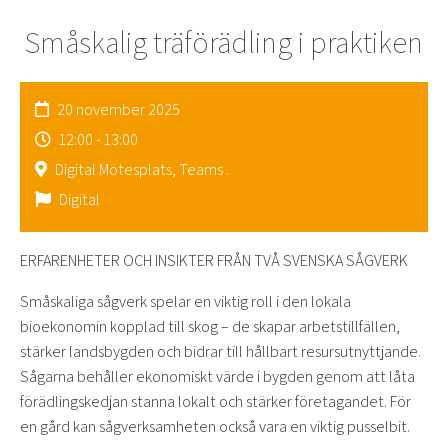
Småskalig träförädling i praktiken
20 november 2025
12:00 - 13:00
Digital Mötesplats, Teams .
Digital
ERFARENHETER OCH INSIKTER FRÅN TVÅ SVENSKA SÅGVERK
Småskaliga sågverk spelar en viktig roll i den lokala
bioekonomin kopplad till skog – de skapar arbetstillfällen,
stärker landsbygden och bidrar till hållbart resursutnyttjande.
Sågarna behåller ekonomiskt värde i bygden genom att låta
förädlingskedjan stanna lokalt och stärker företagandet. För
en gård kan sågverksamheten också vara en viktig pusselbit.