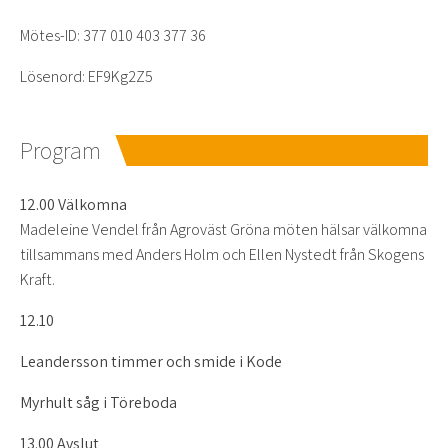
Mötes-ID: 377 010 403 377 36
Lösenord: EF9Kg2Z5
Program
12.00 Välkomna
Madeleine Vendel från Agroväst Gröna möten hälsar välkomna
tillsammans med Anders Holm och Ellen Nystedt från Skogens
Kraft.
12.10
Leandersson timmer och smide i Kode
Myrhult såg i Töreboda
13.00 Avslut