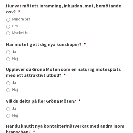
Hur var mötets inramning, inbjudan, mat, bemötande
osv?
*
Mindre bra
Bra
Mycket bra
Har mötet gett dig nya kunskaper?
*
Ja
Nej
Upplever du Gröna Möten som en naturlig mötesplats
med ett attraktivt utbud?
*
Ja
Nej
Vill du delta på fler Gröna Möten?
*
Ja
Nej
Har du knutit nya kontakter/nätverkat med andra inom
branschen?
*