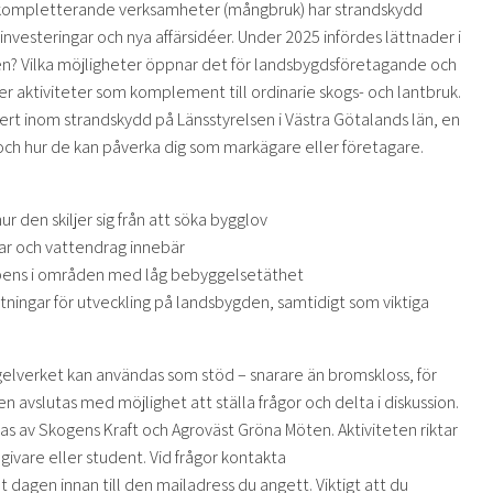
kompletterande verksamheter (mångbruk) har strandskydd
investeringar och nya affärsidéer. Under 2025 infördes lättnader i
en? Vilka möjligheter öppnar det för landsbygdsföretagande och
 aktiviteter som komplement till ordinarie skogs- och lantbruk.
ert inom strandskydd på Länsstyrelsen i Västra Götalands län, en
och hur de kan påverka dig som markägare eller företagare.
r den skiljer sig från att söka bygglov
ar och vattendrag innebär
dispens i områden med låg bebyggelsetäthet
ttningar för utveckling på landsbygden, samtidigt som viktiga
gelverket kan användas som stöd – snarare än bromskloss, för
fen avslutas med möjlighet att ställa frågor och delta i diskussion.
as av Skogens Kraft och Agroväst Gröna Möten. Aktiviteten riktar
dgivare eller student. Vid frågor kontakta
dagen innan till den mailadress du angett. Viktigt att du