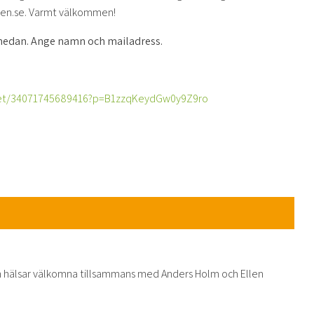
ten.se. Varmt välkommen!
s nedan. Ange namn och mailadress.
eet/34071745689416?p=B1zzqKeydGw0y9Z9ro
 hälsar välkomna tillsammans med Anders Holm och Ellen