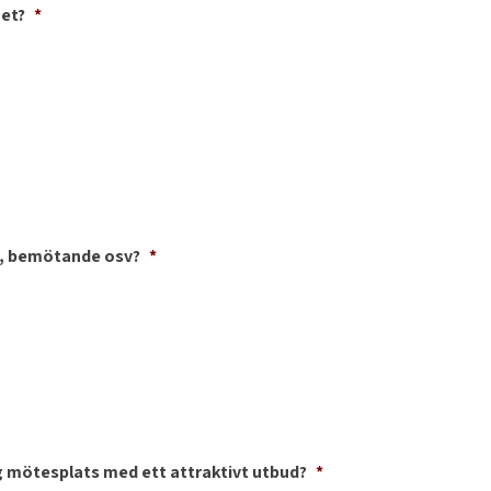
met?
*
t, bemötande osv?
*
 mötesplats med ett attraktivt utbud?
*