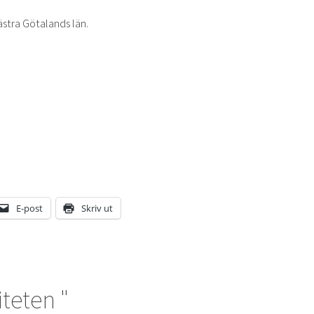
ästra Götalands län.
E-post
Skriv ut
iteten "