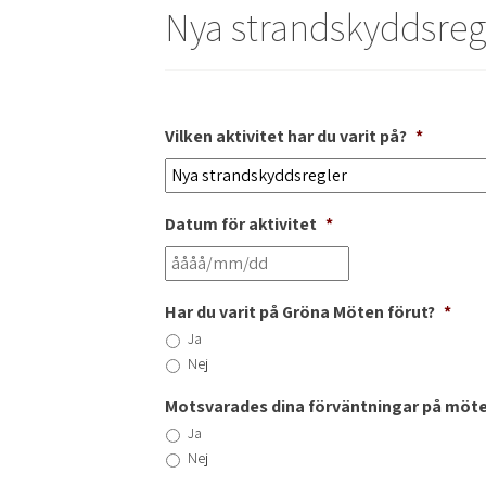
Nya strandskyddsreg
Vilken aktivitet har du varit på?
*
Datum för aktivitet
*
Har du varit på Gröna Möten förut?
*
Ja
Nej
Motsvarades dina förväntningar på möte
Ja
Nej