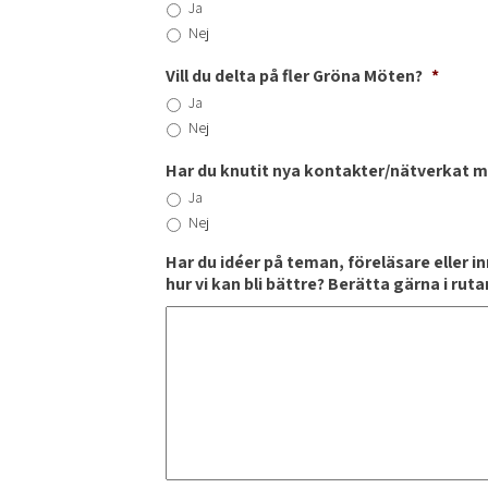
Ja
Nej
Vill du delta på fler Gröna Möten?
*
Ja
Nej
Har du knutit nya kontakter/nätverkat 
Ja
Nej
Har du idéer på teman, föreläsare eller i
hur vi kan bli bättre? Berätta gärna i rut