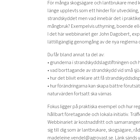
För många skogsägare och lantbrukare med 
länge upplevts som ett hinder för utveckling, 
strandskyddet men vad innebär det i praktik
mångbruk? Exempelvis uthyrning, boende eller
I det här webbinariet ger John Dagobert, exp
lättillgänglig genomgång av de nya reglerna 
Du får bland annat ta del av:
• grunderna i strandskyddslagstiftningen och hu
• vad borttagande av strandskydd vid små sjö
• hur det blivit enklare att få strandskydds
• hur förändringarna kan skapa bättre förutsä
naturvärden fortsatt ska värnas
Fokus ligger på praktiska exempel och hur re
hållbart företagande och lokala initiativ. Träf
Webbinariet är kostnadsfritt och samarranger
sig till dig som är lantbrukare, skogsägare, rå
madeleine.vendel@agrovast.se. Länk sänds ut 