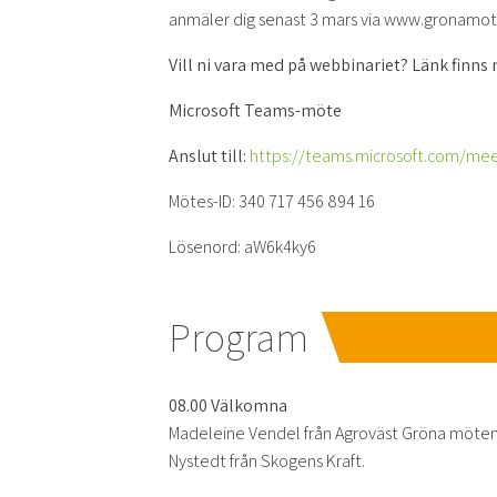
anmäler dig senast 3 mars via www.gronamo
Vill ni vara med på webbinariet? Länk finn
Microsoft Teams-möte
Anslut till:
https://teams.microsoft.com/m
Mötes-ID: 340 717 456 894 16
Lösenord: aW6k4ky6
Program
08.00 Välkomna
Madeleine Vendel från Agroväst Gröna möten
Nystedt från Skogens Kraft.