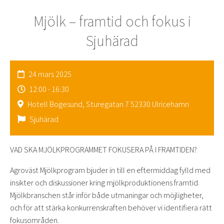
Mjölk – framtid och fokus i
Sjuhärad
24 mars 2025
12:00 - 16:30
Hotell Bogesund, Sturegatan 7 52330 Ulricehamn
Sjuhärad
VAD SKA MJÖLKPROGRAMMET FOKUSERA PÅ I FRAMTIDEN?
Agroväst Mjölkprogram bjuder in till en eftermiddag fylld med
insikter och diskussioner kring mjölkproduktionens framtid.
Mjölkbranschen står inför både utmaningar och möjligheter,
och för att stärka konkurrenskraften behöver vi identifiera rätt
fokusområden.