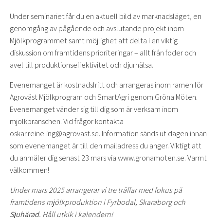
Under seminariet får du en aktuell bild av marknadsläget, en
genomgång av pågående och avslutande projekt inom
Mjölkprogrammet samt möjlighet att delta i en viktig
diskussion om framtidens prioriteringar – allt från foder och
avel till produktionseffektivitet och djurhälsa.
Evenemanget är kostnadsfritt och arrangeras inom ramen för
Agroväst Mjölkprogram och SmartAgri genom Gröna Möten.
Evenemanget vänder sig till dig som är verksam inom
mjölkbranschen. Vid frågor kontakta
oskar.reineling@agrovast.se. Information sänds ut dagen innan
som evenemanget är till den mailadress du anger. Viktigt att
du anmäler dig senast 23 mars via www.gronamoten.se. Varmt
välkommen!
Under mars 2025 arrangerar vi tre träffar med fokus på
framtidens mjölkproduktion i Fyrbodal, Skaraborg och
Sjuhärad
. Håll utkik i kalendern!