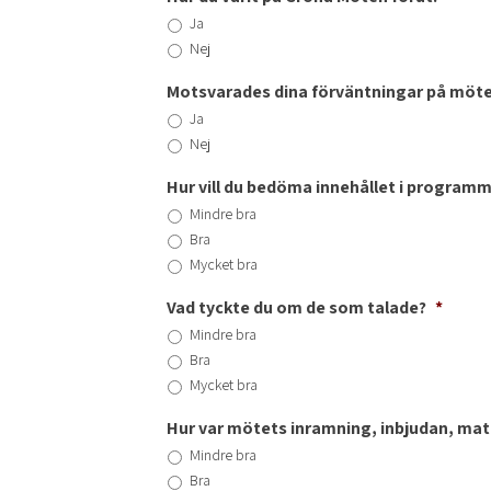
Ja
Nej
Motsvarades dina förväntningar på möte
Ja
Nej
Hur vill du bedöma innehållet i program
Mindre bra
Bra
Mycket bra
Vad tyckte du om de som talade?
*
Mindre bra
Bra
Mycket bra
Hur var mötets inramning, inbjudan, ma
Mindre bra
Bra