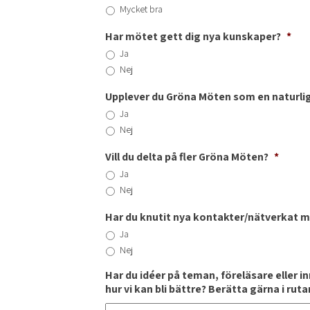
Mycket bra
Har mötet gett dig nya kunskaper?
*
Ja
Nej
Upplever du Gröna Möten som en naturlig
Ja
Nej
Vill du delta på fler Gröna Möten?
*
Ja
Nej
Har du knutit nya kontakter/nätverkat 
Ja
Nej
Har du idéer på teman, föreläsare eller i
hur vi kan bli bättre? Berätta gärna i rut