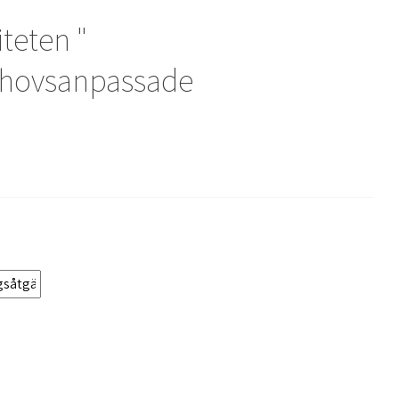
iteten "
ehovsanpassade