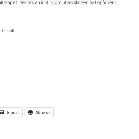
ällskapet, ger oss en inblick om utvecklingen av Logårdens
 teknik.
E-post
Skriv ut