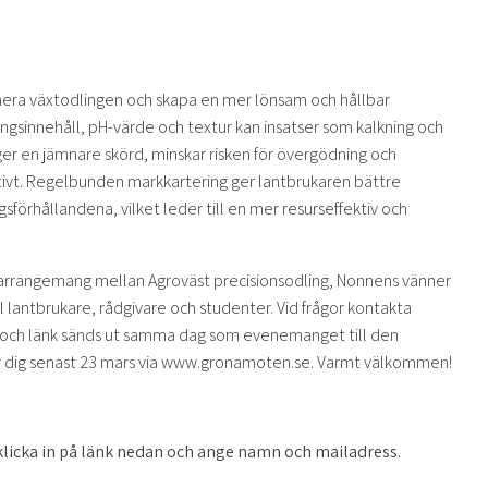
imera växtodlingen och skapa en mer lönsam och hållbar
ngsinnehåll, pH-värde och textur kan insatser som kalkning och
er en jämnare skörd, minskar risken för övergödning och
ktivt. Regelbunden markkartering ger lantbrukaren bättre
sförhållandena, vilket leder till en mer resurseffektiv och
marrangemang mellan Agroväst precisionsodling, Nonnens vänner
 lantbrukare, rådgivare och studenter. Vid frågor kontakta
och länk sänds ut samma dag som evenemanget till den
er dig senast 23 mars via www.gronamoten.se. Varmt välkommen!
 klicka in på länk nedan och ange namn och mailadress.