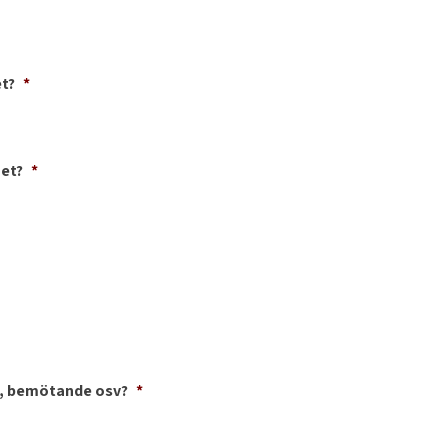
t?
*
met?
*
t, bemötande osv?
*