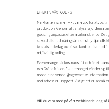
EFFEKTIV VÄXTODLING
Markkartering är en viktig metod för att opt
produktion. Genom att analysera jordens näri
gödsling anpassas efter markens behov. Det g
säkerställer att näringsämnen utnyttjas effe
beslutsunderlag och ökad kontroll över odling
miljövänlig odling.
Evenemanget är kostnadsfritt och är ett sa
och Gröna Möten. Evenemanget vänder sig till
madeleine.vendel@agrovast.se. Information 
mailadress du uppgett. Viktigt att du anmäl
Vill du vara med på vårt webbinarie idag så