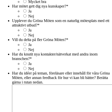
Mycket bra
Har mötet gett dig nya kunskaper?
*
Ja
Nej
Upplever du Gröna Möten som en naturlig mötesplats med ett
attraktivt utbud?
*
Ja
Nej
Vill du delta på fler Gröna Möten?
*
Ja
Nej
Har du knutit nya kontakter/nätverkat med andra inom
branschen?
*
Ja
Nej
Har du idéer på teman, föreläsare eller innehåll för våra Gröna
Möten, eller annan feedback för hur vi kan bli bättre? Berätta
gärna i rutan nedan.