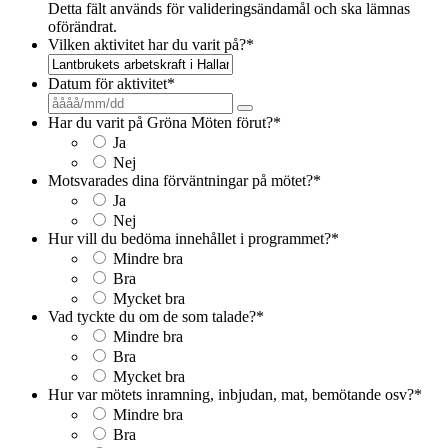
Detta fält används för valideringsändamål och ska lämnas
oförändrat.
Vilken aktivitet har du varit på?
*
Datum för aktivitet
*
Har du varit på Gröna Möten förut?
*
Ja
Nej
Motsvarades dina förväntningar på mötet?
*
Ja
Nej
Hur vill du bedöma innehållet i programmet?
*
Mindre bra
Bra
Mycket bra
Vad tyckte du om de som talade?
*
Mindre bra
Bra
Mycket bra
Hur var mötets inramning, inbjudan, mat, bemötande osv?
*
Mindre bra
Bra