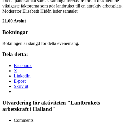
I detta panelsamtal samlas samtliga föreläsare för att diskutera de
viktigaste faktorerna som gör lantbruket till en attraktiv arbetsplats.
Moderator Elisabeth Hidén leder samtalet.
21.00 Avslut
Bokningar
Bokningen är stängd för detta evenemang.
Dela detta:
Facebook
X
LinkedIn
E-post
Skriv ut
Utvärdering för aktiviteten "
Lantbrukets
arbetskraft i Halland
"
Comments