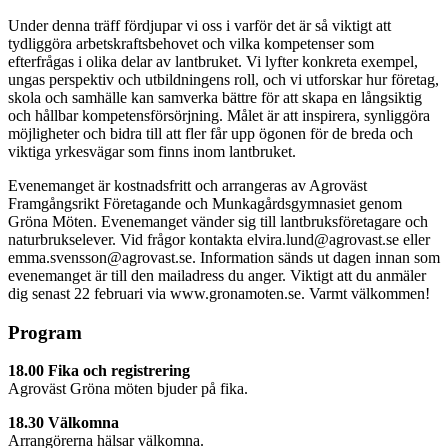
Under denna träff fördjupar vi oss i varför det är så viktigt att
tydliggöra arbetskraftsbehovet och vilka kompetenser som
efterfrågas i olika delar av lantbruket. Vi lyfter konkreta exempel,
ungas perspektiv och utbildningens roll, och vi utforskar hur företag,
skola och samhälle kan samverka bättre för att skapa en långsiktig
och hållbar kompetensförsörjning. Målet är att inspirera, synliggöra
möjligheter och bidra till att fler får upp ögonen för de breda och
viktiga yrkesvägar som finns inom lantbruket.
Evenemanget är kostnadsfritt och arrangeras av Agroväst
Framgångsrikt Företagande och Munkagårdsgymnasiet genom
Gröna Möten. Evenemanget vänder sig till lantbruksföretagare och
naturbrukselever. Vid frågor kontakta elvira.lund@agrovast.se eller
emma.svensson@agrovast.se. Information sänds ut dagen innan som
evenemanget är till den mailadress du anger. Viktigt att du anmäler
dig senast 22 februari via www.gronamoten.se. Varmt välkommen!
Program
18.00 Fika och registrering
Agroväst Gröna möten bjuder på fika.
18.30 Välkomna
Arrangörerna hälsar välkomna.