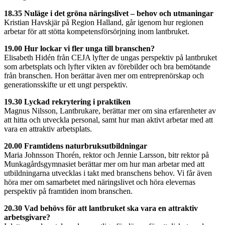
18.35 Nuläge i det gröna näringslivet – behov och utmaningar
Kristian Havskjär på Region Halland, går igenom hur regionen
arbetar för att stötta kompetensförsörjning inom lantbruket.
19.00 Hur lockar vi fler unga till branschen?
Elisabeth Hidén från CEJA lyfter de ungas perspektiv på lantbruket
som arbetsplats och lyfter vikten av förebilder och bra bemötande
från branschen. Hon berättar även mer om entreprenörskap och
generationsskifte ur ett ungt perspektiv.
19.30 Lyckad rekrytering i praktiken
Magnus Nilsson, Lantbrukare, berättar mer om sina erfarenheter av
att hitta och utveckla personal, samt hur man aktivt arbetar med att
vara en attraktiv arbetsplats.
20.00 Framtidens naturbruksutbildningar
Maria Johnsson Thorén, rektor och Jennie Larsson, bitr rektor på
Munkagårdsgymnasiet berättar mer om hur man arbetar med att
utbildningarna utvecklas i takt med branschens behov. Vi får även
höra mer om samarbetet med näringslivet och höra elevernas
perspektiv på framtiden inom branschen.
20.30 Vad behövs för att lantbruket ska vara en attraktiv
arbetsgivare?