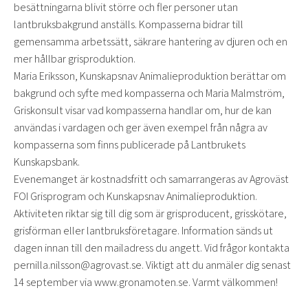
besättningarna blivit större och fler personer utan
lantbruksbakgrund anställs. Kompasserna bidrar till
gemensamma arbetssätt, säkrare hantering av djuren och en
mer hållbar grisproduktion.
Maria Eriksson, Kunskapsnav Animalieproduktion berättar om
bakgrund och syfte med kompasserna och Maria Malmström,
Griskonsult visar vad kompasserna handlar om, hur de kan
användas i vardagen och ger även exempel från några av
kompasserna som finns publicerade på Lantbrukets
Kunskapsbank.
Evenemanget är kostnadsfritt och samarrangeras av Agroväst
FOI Grisprogram och Kunskapsnav Animalieproduktion.
Aktiviteten riktar sig till dig som är grisproducent, grisskötare,
grisförman eller lantbruksföretagare. Information sänds ut
dagen innan till den mailadress du angett. Vid frågor kontakta
pernilla.nilsson@agrovast.se. Viktigt att du anmäler dig senast
14 september via www.gronamoten.se. Varmt välkommen!