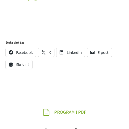
Dela detta:
Facebook
X
LinkedIn
E-post
Skriv ut
PROGRAM I PDF