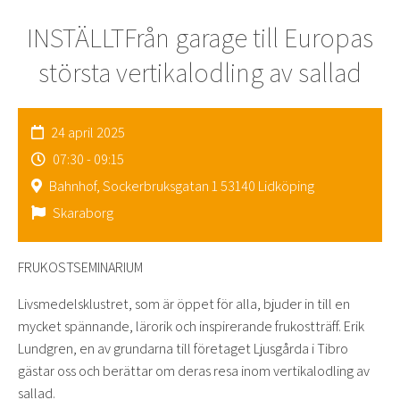
INSTÄLLTFrån garage till Europas
största vertikalodling av sallad
24 april 2025
07:30 - 09:15
Bahnhof, Sockerbruksgatan 1 53140 Lidköping
Skaraborg
FRUKOSTSEMINARIUM
Livsmedelsklustret, som är öppet för alla, bjuder in till en
mycket spännande, lärorik och inspirerande frukostträff. Erik
Lundgren, en av grundarna till företaget Ljusgårda i Tibro
gästar oss och berättar om deras resa inom vertikalodling av
sallad.