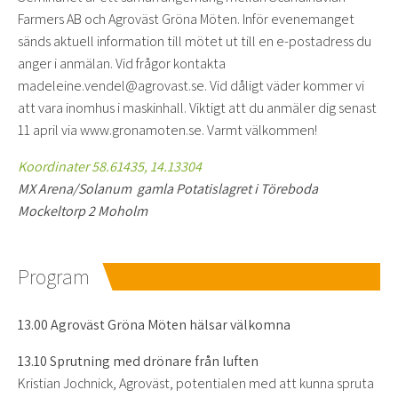
Farmers AB och Agroväst Gröna Möten. Inför evenemanget
sänds aktuell information till mötet ut till en e-postadress du
anger i anmälan. Vid frågor kontakta
madeleine.vendel@agrovast.se. Vid dåligt väder kommer vi
att vara inomhus i maskinhall. Viktigt att du anmäler dig senast
11 april via www.gronamoten.se. Varmt välkommen!
Koordinater 58.61435, 14.13304
MX Arena/Solanum gamla Potatislagret i Töreboda
Mockeltorp 2 Moholm
Program
13.00 Agroväst Gröna Möten hälsar välkomna
13.10 Sprutning med drönare från luften
Kristian Jochnick, Agroväst, potentialen med att kunna spruta