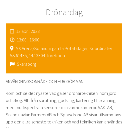
Drönardag
13 april 2023
13:00 - 16:00
MX Arena/Solanum gamla Potatislager, Koordinater
58.61435, 14.13304 Töreboda
Skaraborg
ANVÄNDNINGSOMRÅDE OCH HUR GÖR MAN
Kom och se det nyaste vad gäller drönartekniken inom jord
och skog. Allt från sprutning, gödsling, kartering till scanning
med multispectrala sensorer och värmekameror. VÄXTAB,
Scandinavian Farmers AB och Spraydrone AB visar tillsammans
upp den allra senaste tekniken och vad tekniken kan användas