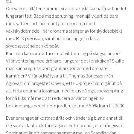
till.
Om vädret tillåter, kommer vi att praktiskt kunna få se hur det
fungerar i fält. Både med sprutning, men självklart då bara
med vatten, och hur man fyller drönarna med
växtskyddsmedel. När drönarna stänger av för skyddsobjekt
med RTK precision, samt hur man lägger in fasta
skyddsavstånd och körspår.
Kan man kan spruta Trico mot viltbetning på skogsplantor?
Viltinventering med drönare, fungerar det i praktiken? Skulle
man kunna spruta bort granbarkborrar med drönare i
framtiden? Vi får också lyssna till Thomas Börjesson från
Agroväst om projektet Oper8, ett EU-projekt som går ut på
att hitta optimala lösningar med fokus på ogräsbekämpning
för nå EU:s mål med att reducera användningen av
bekämpningsmedel inom jordbruket med 50% fram till 2030.
Evenemanget är kostnadsfritt och vänder sig bland annat till
dig som är lantbruksföretagare, entreprenör, eller rådgivare.
Seminariet är ett samarrangemang mellan Scandinavian