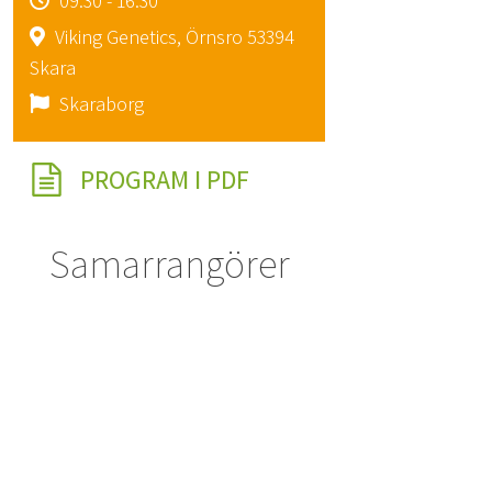
09:30 - 16:30
Viking Genetics, Örnsro 53394
Skara
Skaraborg
PROGRAM I PDF
Samarrangörer