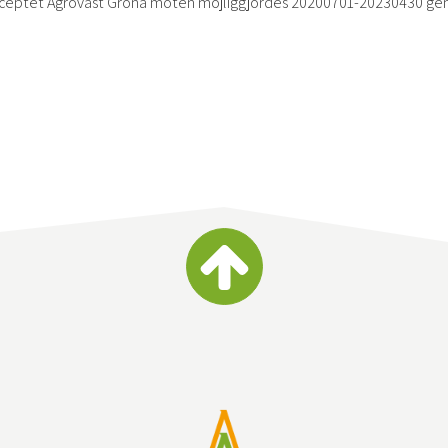
ceptet Agroväst Gröna möten möjliggjordes 20200701-20230430 ge