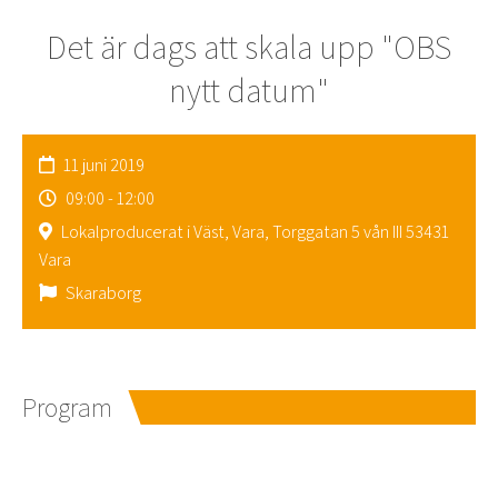
Det är dags att skala upp "OBS
nytt datum"
11 juni 2019
09:00 - 12:00
Lokalproducerat i Väst, Vara, Torggatan 5 vån III 53431
Vara
Skaraborg
Program