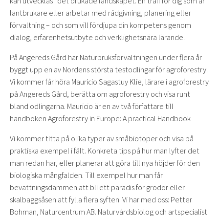
kan utvecklas i det brukade landskapet. En träff för dig som är
lantbrukare eller arbetar med rådgivning, planering eller
förvaltning – och som vill fördjupa din kompetens genom
dialog, erfarenhetsutbyte och verklighetsnära lärande.
På Angereds Gård har Naturbruksförvaltningen under flera år
byggt upp en av Nordens största testodlingar för agroforestry.
Vi kommer får höra Mauricio Sagastuy Klie, lärare i agroforestry
på Angereds Gård, berätta om agroforestry och visa runt
bland odlingarna. Mauricio är en av två författare till
handboken Agroforestry in Europe: A practical Handbook
Vi kommer titta på olika typer av småbiotoper och visa på
praktiska exempel i fält. Konkreta tips på hur man lyfter det
man redan har, eller planerar att göra till nya höjder för den
biologiska mångfalden. Till exempel hur man får
bevattningsdammen att bli ett paradis för grodor eller
skalbaggsåsen att fylla flera syften. Vi har med oss: Petter
Bohman, Naturcentrum AB. Naturvårdsbiolog och artspecialist