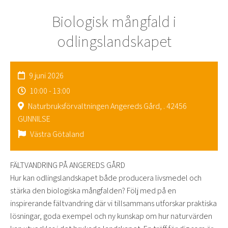
Biologisk mångfald i
odlingslandskapet
9 juni 2026
10:00 - 13:00
Naturbruksförvaltningen Angereds Gård, . 42456
GUNNILSE
Västra Götaland
FÄLTVANDRING PÅ ANGEREDS GÅRD
Hur kan odlingslandskapet både producera livsmedel och
stärka den biologiska mångfalden? Följ med på en
inspirerande fältvandring där vi tillsammans utforskar praktiska
lösningar, goda exempel och ny kunskap om hur naturvärden