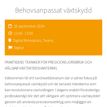
Behovsanpassat växtskydd
26 september 2024
12:00 - 13:00
Digital Mötesplats, Teams .
Digital
FRAMTIDENS TEKNIKER FÖR PRESICIONSJORDBRUK OCH
HÅLLBAR VÄXTSKYDDSHANTERING
Välkommen till ett lunchwebbinarium där vi sätter fokus på
behovsanpassat växtskydd och de senaste teknikerna som
kan revolutionera växtodlingen. I dagens snabbt föränderliga
jordbruksmiljö blir det allt viktigare att optimera växtskyddet
genom att använda precisionsverktyg som möjliggör en