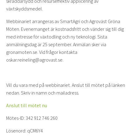
skräddarsydd och resurseffektiv applicering av
växtskyddsmedel.
Webbinariet arrangeras av SmartAgri och Agroväst Gröna
Möten. Evenemanget är kostnadsfritt och vänder sig till dig
med intresse för växtodling och ny teknologi. Sista
anmälningsdag är 25 september. Anmälan sker via
gronamoten.se. Vid frågor kontakta
oskar.reineling@agrovast.se.
Vill du vara med på webbinariet. Anslut till mötet på länken
nedan. Skriv in namn och mailadress.
Anslut till mötet nu
Mötes-ID: 342 912 746 260
Lösenord: qCM6Y4