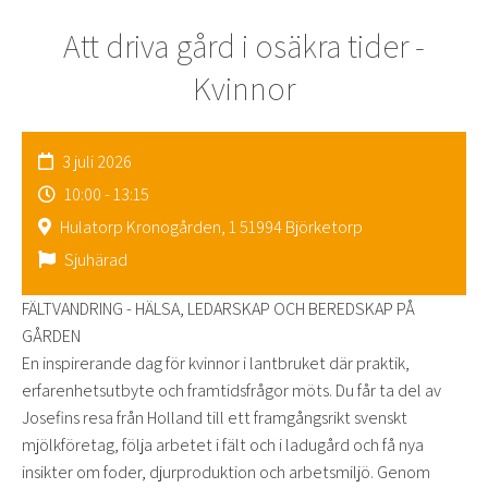
Att driva gård i osäkra tider -
Kvinnor
3 juli 2026
10:00 - 13:15
Hulatorp Kronogården, 1 51994 Björketorp
Sjuhärad
FÄLTVANDRING - HÄLSA, LEDARSKAP OCH BEREDSKAP PÅ
GÅRDEN
En inspirerande dag för kvinnor i lantbruket där praktik,
erfarenhetsutbyte och framtidsfrågor möts. Du får ta del av
Josefins resa från Holland till ett framgångsrikt svenskt
mjölkföretag, följa arbetet i fält och i ladugård och få nya
insikter om foder, djurproduktion och arbetsmiljö. Genom