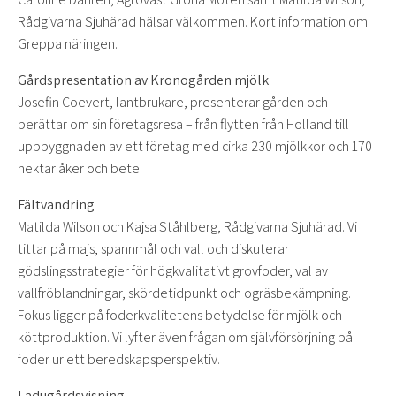
Rådgivarna Sjuhärad hälsar välkommen. Kort information om
Greppa näringen.
Gårdspresentation av Kronogården mjölk
Josefin Coevert, lantbrukare, presenterar gården och
berättar om sin företagsresa – från flytten från Holland till
uppbyggnaden av ett företag med cirka 230 mjölkkor och 170
hektar åker och bete.
Fältvandring
Matilda Wilson och Kajsa Ståhlberg, Rådgivarna Sjuhärad. Vi
tittar på majs, spannmål och vall och diskuterar
gödslingsstrategier för högkvalitativt grovfoder, val av
vallfröblandningar, skördetidpunkt och ogräsbekämpning.
Fokus ligger på foderkvalitetens betydelse för mjölk och
köttproduktion. Vi lyfter även frågan om självförsörjning på
foder ur ett beredskapsperspektiv.
Ladugårdsvisning