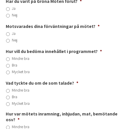
Har du varit på Gröna Möten förut?
*
Ja
Nej
Motsvarades dina förväntningar på mötet?
*
Ja
Nej
Hur vill du bedöma innehållet i programmet?
*
Mindre bra
Bra
Mycket bra
Vad tyckte du om de som talade?
*
Mindre bra
Bra
Mycket bra
Hur var mötets inramning, inbjudan, mat, bemötande
osv?
*
Mindre bra