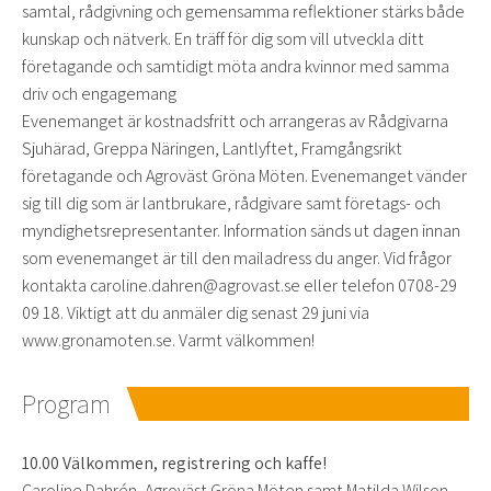
samtal, rådgivning och gemensamma reflektioner stärks både
kunskap och nätverk. En träff för dig som vill utveckla ditt
företagande och samtidigt möta andra kvinnor med samma
driv och engagemang
Evenemanget är kostnadsfritt och arrangeras av Rådgivarna
Sjuhärad, Greppa Näringen, Lantlyftet, Framgångsrikt
företagande och Agroväst Gröna Möten. Evenemanget vänder
sig till dig som är lantbrukare, rådgivare samt företags- och
myndighetsrepresentanter. Information sänds ut dagen innan
som evenemanget är till den mailadress du anger. Vid frågor
kontakta caroline.dahren@agrovast.se eller telefon 0708-29
09 18. Viktigt att du anmäler dig senast 29 juni via
www.gronamoten.se. Varmt välkommen!
Program
10.00 Välkommen, registrering och kaffe!
Caroline Dahrén, Agroväst Gröna Möten samt Matilda Wilson,