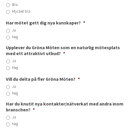
Bra
Mycket bra
Har mötet gett dig nya kunskaper?
*
Ja
Nej
Upplever du Gröna Möten som en naturlig mötesplats
med ett attraktivt utbud?
*
Ja
Nej
Vill du delta på fler Gröna Möten?
*
Ja
Nej
Har du knutit nya kontakter/nätverkat med andra inom
branschen?
*
Ja
Nej