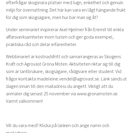
efterfrågar skogsnära platser med lugn, enkelhet och genuin
miljö för övernattning. Det här kan vara en lågt hängande frukt
för dig som skogsägare, men hur bär man sig åt?
Under seminariet inspirerar Axel Hjelmer från Eremit till enkla
affärsverksamheter inom turism och ger goda exempel,
praktiska råd och delar erfarenheter.
Webbinariet är kostnadsfritt och samarrangeras av Skogens
Kraft och Agroväst Gröna Möten. Aktiviteten riktar sig till dig
som är lantbrukare, skogsägare, rådgivare eller student. Vid
frågor kontakta madeleine.vendel@agrovast.se. Länk sänds ut
dagen innan till den mailadress du angett. Viktigt att du
anmäler dig senast 25 november via www.gronamoten.se.
Varmt välkommen!
Vill du vara med? Klicka på länken och ange namn och
mailadress.