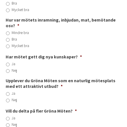
Bra
Mycket bra
Hur var mötets inramning, inbjudan, mat, bemötande
osv?
*
Mindre bra
Bra
Mycket bra
Har mötet gett dig nya kunskaper?
*
Ja
Nej
Upplever du Gröna Möten som en naturlig mötesplats
med ett attraktivt utbud?
*
Ja
Nej
Vill du delta på fler Gröna Möten?
*
Ja
Nej