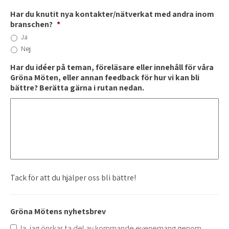
Har du knutit nya kontakter/nätverkat med andra inom
branschen?
*
Ja
Nej
Har du idéer på teman, föreläsare eller innehåll för våra
Gröna Möten, eller annan feedback för hur vi kan bli
bättre? Berätta gärna i rutan nedan.
Tack för att du hjälper oss bli bättre!
Gröna Mötens nyhetsbrev
Ja, jag önskar ta del av kommande evenemang genom