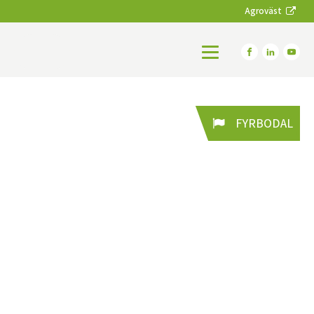
Agroväst
FYRBODAL