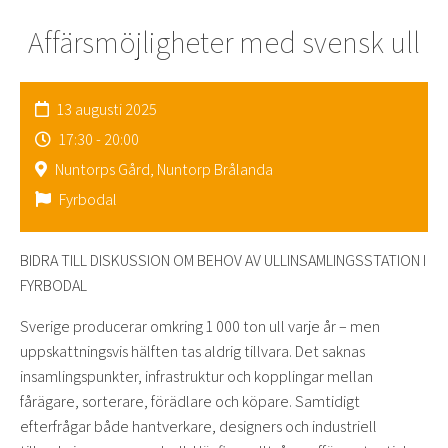
Affärsmöjligheter med svensk ull
13 augusti 2025
17:30 - 20:00
Nuntorps Gård, Nuntorp Brålanda
Fyrbodal
BIDRA TILL DISKUSSION OM BEHOV AV ULLINSAMLINGSSTATION I
FYRBODAL
Sverige producerar omkring 1 000 ton ull varje år – men
uppskattningsvis hälften tas aldrig tillvara. Det saknas
insamlingspunkter, infrastruktur och kopplingar mellan
fårägare, sorterare, förädlare och köpare. Samtidigt
efterfrågar både hantverkare, designers och industriell