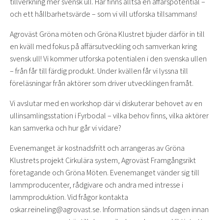
tillverkning mer svensk ull. Här finns alltså en affärspotential –
och ett hållbarhetsvärde – som vi vill utforska tillsammans!
Agroväst Gröna möten och Gröna Klustret bjuder därför in till
en kväll med fokus på affärsutveckling och samverkan kring
svensk ull! Vi kommer utforska potentialen i den svenska ullen
– från får till färdig produkt. Under kvällen får vi lyssna till
föreläsningar från aktörer som driver utvecklingen framåt.
Vi avslutar med en workshop där vi diskuterar behovet av en
ullinsamlingsstation i Fyrbodal – vilka behov finns, vilka aktörer
kan samverka och hur går vi vidare?
Evenemanget är kostnadsfritt och arrangeras av Gröna
Klustrets projekt Cirkulära system, Agroväst Framgångsrikt
företagande och Gröna Möten. Evenemanget vänder sig till
lammproducenter, rådgivare och andra med intresse i
lammproduktion. Vid frågor kontakta
oskar.reineling@agrovast.se. Information sänds ut dagen innan