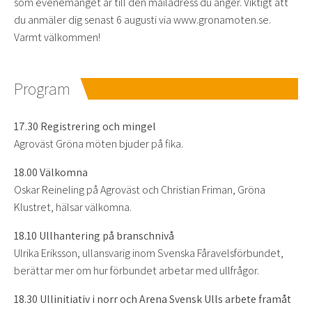
som evenemanget är till den mailadress du anger. Viktigt att
du anmäler dig senast 6 augusti via www.gronamoten.se.
Varmt välkommen!
Program
17.30 Registrering och mingel
Agroväst Gröna möten bjuder på fika.
18.00 Välkomna
Oskar Reineling på Agroväst och Christian Friman, Gröna
Klustret, hälsar välkomna.
18.10 Ullhantering på branschnivå
Ulrika Eriksson, ullansvarig inom Svenska Fåravelsförbundet,
berättar mer om hur förbundet arbetar med ullfrågor.
18.30 Ullinitiativ i norr och Arena Svensk Ulls arbete framåt