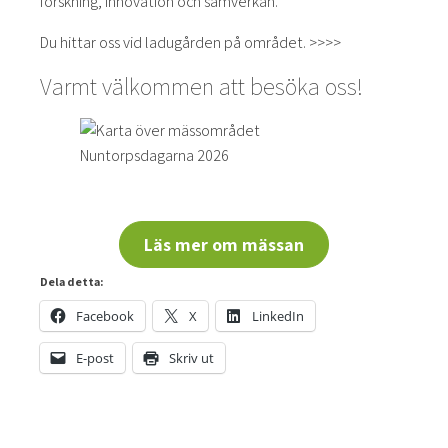
forskning, innovation och samverkan.
Du hittar oss vid ladugården på området. >>>>
Varmt välkommen att besöka oss!
Läs mer om mässan
Dela detta:
Facebook
X
LinkedIn
E-post
Skriv ut