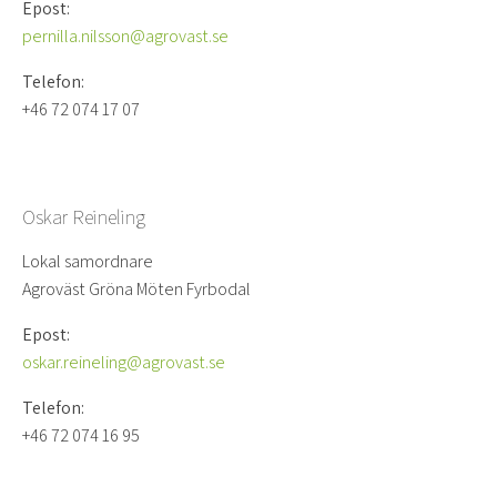
Epost:
pernilla.nilsson@agrovast.se
Telefon:
+46 72 074 17 07
Oskar Reineling
Lokal samordnare
Agroväst Gröna Möten Fyrbodal
Epost:
oskar.reineling@agrovast.se
Telefon:
+46 72 074 16 95