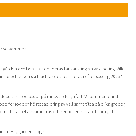
sar välkommen.
 gården och berättar om deras tankar kring sin växtodling. Vilka
inne och vilken skillnad har det resulterat i efter säsong 2023?
Nadeau tar med oss ut på rundvandring i fält. Vi kommer bland
erförsök och höstetablering av vall samt titta på olika grödor,
m att ta del av varandras erfarenheter från året som gått.
unch i Haggårdens loge.