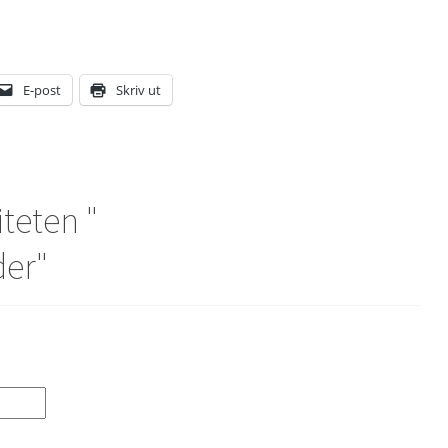
E-post
Skriv ut
iteten "
der
"