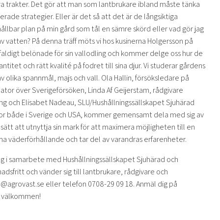
våra trakter. Det gör att man som lantbrukare ibland måste tänka
rade strategier. Eller är det så att det är de långsiktiga
ållbar plan på min gård som tål en sämre skörd eller vad gör jag
av vatten? På denna träff möts vi hos kusinerna Holgersson på
faldigt belönade för sin vallodling och kommer delge oss hur de
antitet och rätt kvalité på fodret till sina djur. Vi studerar gårdens
t av olika spannmål, majs och vall. Ola Hallin, försöksledare på
ator över Sverigeförsöken, Linda Af Geijerstam, rådgivare
g och Elisabet Nadeau, SLU/Hushållningssällskapet Sjuhärad
ågor både i Sverige och USA, kommer gemensamt dela med sig av
 sätt att utnyttja sin mark för att maximera möjligheten till en
ma väderförhållande och tar del av varandras erfarenheter.
dring i samarbete med Hushållningssällskapet Sjuhärad och
fritt och vänder sig till lantbrukare, rådgivare och
n@agrovast.se eller telefon 0708-29 09 18. Anmäl dig på
t välkommen!