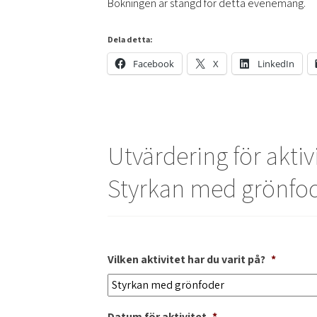
Bokningen är stängd för detta evenemang.
Dela detta:
Facebook
X
LinkedIn
Utvärdering för aktiv
Styrkan med grönfo
Vilken aktivitet har du varit på?
*
Datum för aktivitet
*