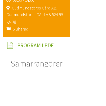
09:30 - 14:00
Gudmundstorps Gård AB,
Gudmundstorps Gård AB 524 95
Ljung
Sjuhärad
PROGRAM I PDF
Samarrangörer