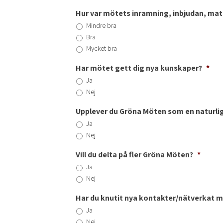
Hur var mötets inramning, inbjudan, ma
Mindre bra
Bra
Mycket bra
Har mötet gett dig nya kunskaper?
*
Ja
Nej
Upplever du Gröna Möten som en naturlig
Ja
Nej
Vill du delta på fler Gröna Möten?
*
Ja
Nej
Har du knutit nya kontakter/nätverkat 
Ja
Nej