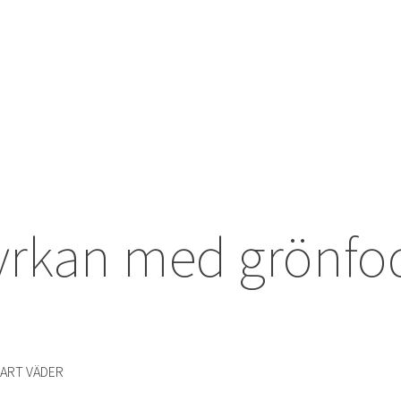
yrkan med grönfo
BART VÄDER