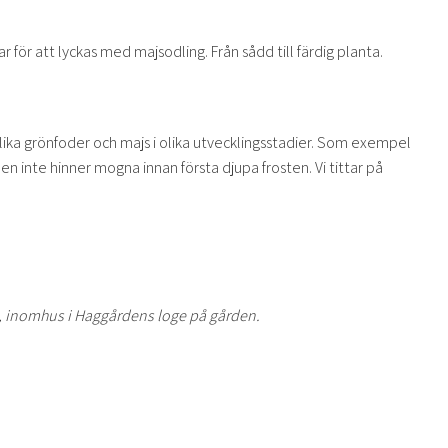
ar för att lyckas med majsodling. Från sådd till färdig planta.
lika grönfoder och majs i olika utvecklingsstadier. Som exempel
 inte hinner mogna innan första djupa frosten. Vi tittar på
h, inomhus i Haggårdens loge på gården.