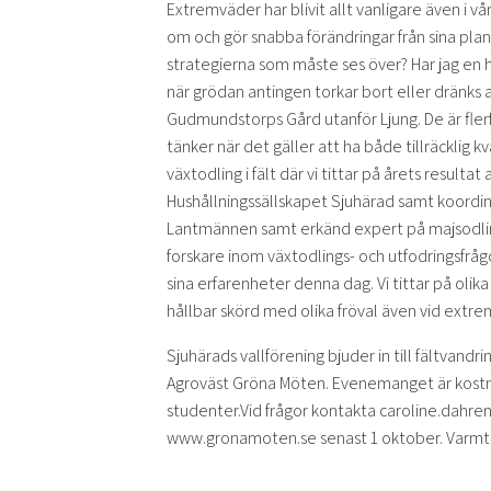
Extremväder har blivit allt vanligare även i 
om och gör snabba förändringar från sina plane
strategierna som måste ses över? Har jag en h
när grödan antingen torkar bort eller dränks 
Gudmundstorps Gård utanför Ljung. De är fler
tänker när det gäller att ha både tillräcklig kv
växtodling i fält där vi tittar på årets resulta
Hushållningssällskapet Sjuhärad samt koordin
Lantmännen samt erkänd expert på majsodlin
forskare inom växtodlings- och utfodringsfr
sina erfarenheter denna dag. Vi tittar på olika
hållbar skörd med olika fröval även vid extre
Sjuhärads vallförening bjuder in till fältvan
Agroväst Gröna Möten. Evenemanget är kostnads
studenter.Vid frågor kontakta caroline.dahre
www.gronamoten.se senast 1 oktober. Varm