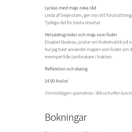
Lyckas med majs-raka råd
Linda af Geijerstam, ger oss rätt förutsättning
Tydliga råd för bästa resultat.
Helsädesgrödor och majs som foder
Elisabet Nadeau, pratar om foderkvalité på o
hur jag bäst använder majsen som foder om den
exempel från lantbrukare i trakten.
Reflektion och dialog
14.00 Avslut
Förmiddagen spenderas i fält och efter lunc
Bokningar