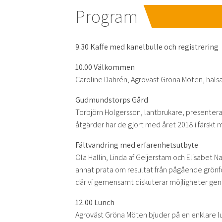
Program
9.30 Kaffe med kanelbulle och registrering
10.00 Välkommen
Caroline Dahrén, Agroväst Gröna Möten, häl
Gudmundstorps Gård
Torbjörn Holgersson, lantbrukare, presenterar
åtgärder har de gjort med året 2018 i färskt m
Fältvandring med erfarenhetsutbyte
Ola Hallin, Linda af Geijerstam och Elisabet 
annat prata om resultat från pågående grönfod
där vi gemensamt diskuterar möjligheter geno
12.00 Lunch
Agroväst Gröna Möten bjuder på en enklare l