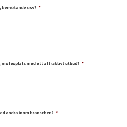
t, bemötande osv?
*
 mötesplats med ett attraktivt utbud?
*
med andra inom branschen?
*