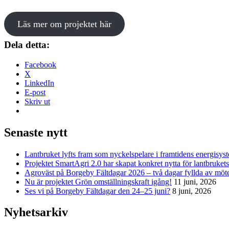
Läs mer om projektet här
Dela detta:
Facebook
X
LinkedIn
E-post
Skriv ut
Senaste nytt
Lantbruket lyfts fram som nyckelspelare i framtidens energisys
Projektet SmartAgri 2.0 har skapat konkret nytta för lantbrukets
Agroväst på Borgeby Fältdagar 2026 – två dagar fyllda av möte
Nu är projektet Grön omställningskraft igång!
11 juni, 2026
Ses vi på Borgeby Fältdagar den 24–25 juni?
8 juni, 2026
Nyhetsarkiv