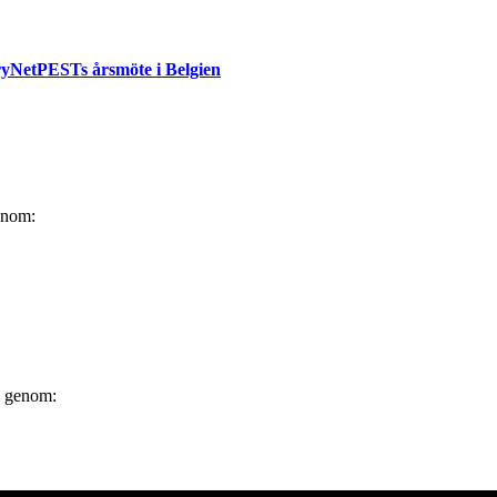
ryNetPESTs årsmöte i Belgien
enom:
0 genom: