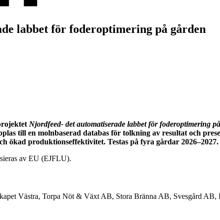
ade labbet för foderoptimering på gården
projektet
Njordfeed- det automatiserade labbet för foderoptimering p
 till en molnbaserad databas för tolkning av resultat och presenta
och ökad produktionseffektivitet. Testas på fyra gårdar 2026–2027.
nsieras av EU (EJFLU).
kapet Västra, Torpa Nöt & Växt AB, Stora Bränna AB, Svesgård AB, 