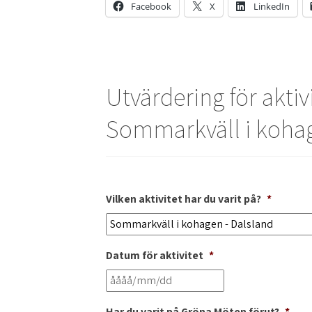
Facebook
X
LinkedIn
Utvärdering för aktiv
Sommarkväll i kohag
Vilken aktivitet har du varit på?
*
Datum för aktivitet
*
Har du varit på Gröna Möten förut?
*