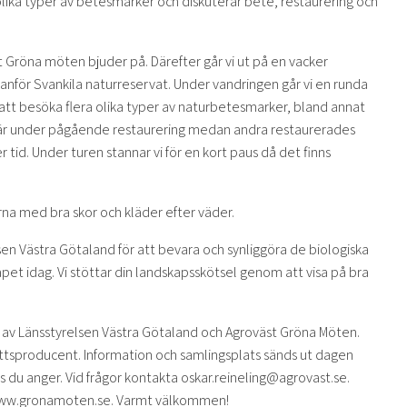
olika typer av betesmarker och diskuterar bete, restaurering och
 Gröna möten bjuder på. Därefter går vi ut på en vacker
nför Svankila naturreservat. Under vandringen går vi en runda
 att besöka flera olika typer av naturbetesmarker, bland annat
 är under pågående restaurering medan andra restaurerades
 tid. Under turen stannar vi för en kort paus då det finns
na med bra skor och kläder efter väder.
en Västra Götaland för att bevara och synliggöra de biologiska
apet idag. Vi stöttar din landskapsskötsel genom att visa på bra
 av Länsstyrelsen Västra Götaland och Agroväst Gröna Möten.
ttsproducent. Information och samlingsplats sänds ut dagen
 du anger. Vid frågor kontakta oskar.reineling@agrovast.se.
a www.gronamoten.se. Varmt välkommen!