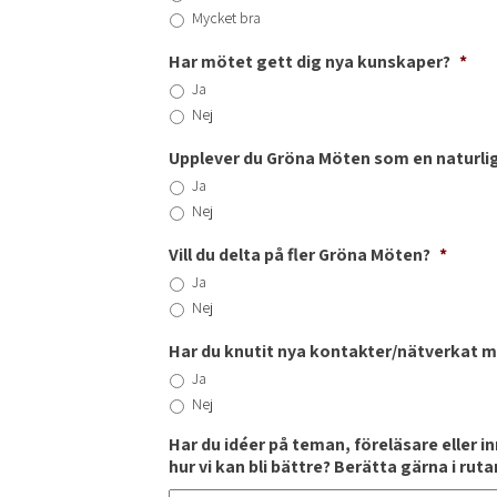
Mycket bra
Har mötet gett dig nya kunskaper?
*
Ja
Nej
Upplever du Gröna Möten som en naturlig
Ja
Nej
Vill du delta på fler Gröna Möten?
*
Ja
Nej
Har du knutit nya kontakter/nätverkat 
Ja
Nej
Har du idéer på teman, föreläsare eller i
hur vi kan bli bättre? Berätta gärna i rut