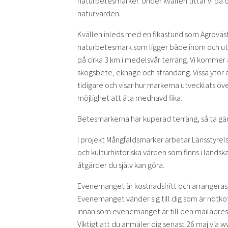
naturbetesmarker. Under kvällen tittar vi på 
naturvärden.
Kvällen inleds med en fikastund som Agroväst
naturbetesmark som ligger både inom och uta
på cirka 3 km i medelsvår terräng. Vi kommer
skogsbete, ekhage och strandäng. Vissa ytor
tidigare och visar hur markerna utvecklats över
möjlighet att äta medhavd fika.
Betesmarkerna har kuperad terräng, så ta gär
I projekt Mångfaldsmarker arbetar Länsstyrels
och kulturhistoriska värden som finns i landsk
åtgärder du själv kan göra.
Evenemanget är kostnadsfritt och arrangeras
Evenemanget vänder sig till dig som är nötkö
innan som evenemanget är till den mailadress
Viktigt att du anmäler dig senast 26 maj vi