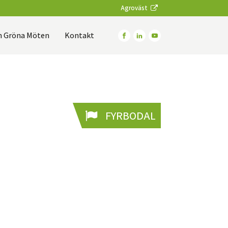
Agroväst
 Gröna Möten
Kontakt
FYRBODAL