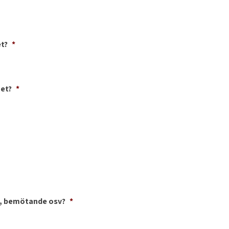
t?
*
met?
*
t, bemötande osv?
*