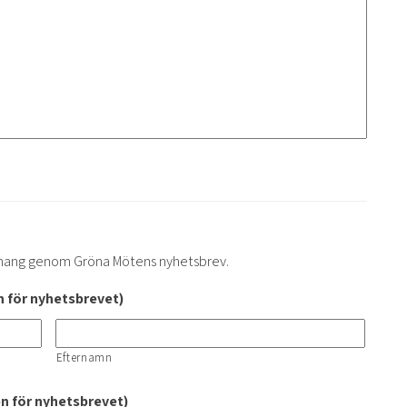
mang genom Gröna Mötens nyhetsbrev.
 för nyhetsbrevet)
Efternamn
en för nyhetsbrevet)