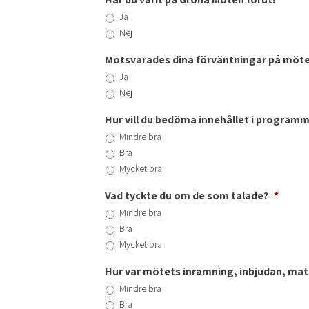
Ja
Nej
Motsvarades dina förväntningar på möte
Ja
Nej
Hur vill du bedöma innehållet i program
Mindre bra
Bra
Mycket bra
Vad tyckte du om de som talade?
*
Mindre bra
Bra
Mycket bra
Hur var mötets inramning, inbjudan, ma
Mindre bra
Bra