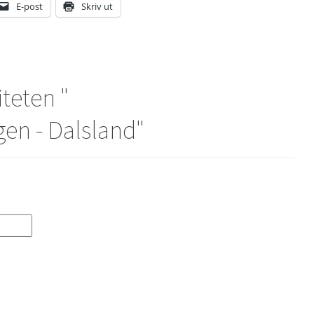
E-post
Skriv ut
iteten "
en - Dalsland
"