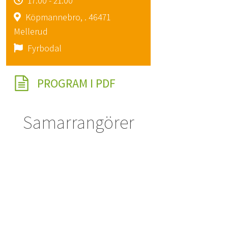
17:00 - 21:00
Köpmannebro, . 46471
Mellerud
Fyrbodal
PROGRAM I PDF
Samarrangörer