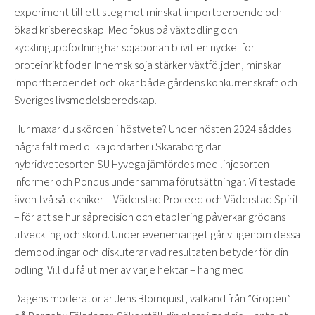
experiment till ett steg mot minskat importberoende och
ökad krisberedskap. Med fokus på växtodling och
kycklinguppfödning har sojabönan blivit en nyckel för
proteinrikt foder. Inhemsk soja stärker växtföljden, minskar
importberoendet och ökar både gårdens konkurrenskraft och
Sveriges livsmedelsberedskap.
Hur maxar du skörden i höstvete? Under hösten 2024 såddes
några fält med olika jordarter i Skaraborg där
hybridvetesorten SU Hyvega jämfördes med linjesorten
Informer och Pondus under samma förutsättningar. Vi testade
även två såtekniker – Väderstad Proceed och Väderstad Spirit
– för att se hur såprecision och etablering påverkar grödans
utveckling och skörd. Under evenemanget går vi igenom dessa
demoodlingar och diskuterar vad resultaten betyder för din
odling. Vill du få ut mer av varje hektar – häng med!
Dagens moderator är Jens Blomquist, välkänd från ”Gropen”