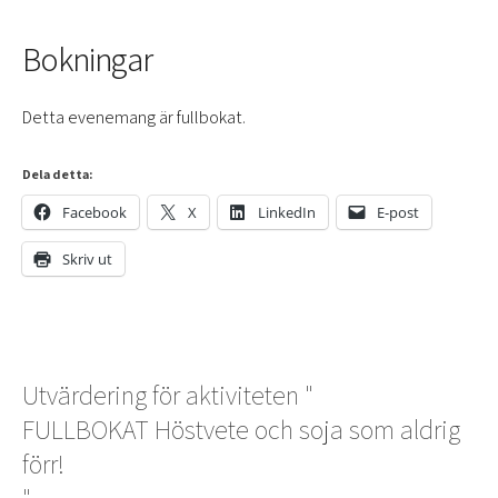
Bokningar
Detta evenemang är fullbokat.
Dela detta:
Facebook
X
LinkedIn
E-post
Skriv ut
Utvärdering för aktiviteten "
FULLBOKAT Höstvete och soja som aldrig
förr!