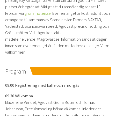
på Borgeby Fältdagar. Säkerställ din plats i god tid – antalet
platser är begränsat. Viktigt att du anmäler dig senast 10
februari via
gronamoten.se
. Evenemanget är kostnadsfritt och
arrangeras tillsammans av Scandinavian Farmers, VÄXTAB,
Väderstad, Scandinavian Seed, Agroväst precisionsodling och
Gröna möten. Vid frågor kontakta
madeleine.vendel@agrovast.se. Information sänds ut dagen
innan som evenemanget är till den mailadress du anger. Varmt
välkommen!
Program
09.00 Registrering med kaffe och smörgås
09.30 Välkomna
Madeleine Vendel, Agroväst Gröna Möten och Tomas
Johansson, Precisionsodling hälsar välkomna, inleder och
lämnar över till dagens moderator, Jens Blomquist, Agraria