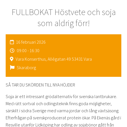
FULLBOKAT Höstvete och soja
som aldrig förr!
16 februari 2026
09:00 - 16:30
Vara Konserthus, Allégatan 49 53431 Vara
Skaraborg
SÅ TAR DU SKÖRDEN TILL NYA HÖJDER
Soja är ett intressant grödalternativ för svenska lantbrukare.
Med rätt sortval och odlingsteknik finns goda möjligheter,
särskilt i södra Sverige med varma jordar och lång växtsäsong.
Efterfrågan på svenskproducerat protein ökar. På Ekenäs gård i
Resville utanför Lidköping har odling av sojabönor gått från