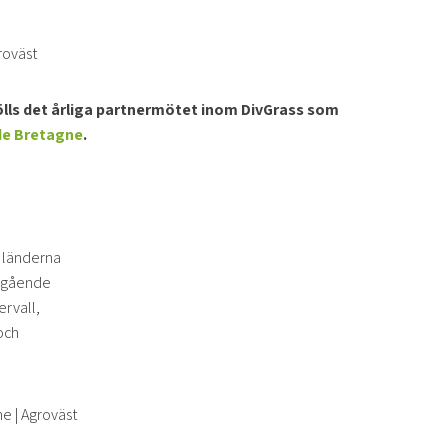
ölls det årliga partnermötet inom DivGrass som
de Bretagne
.
 länderna
ingående
ervall,
och