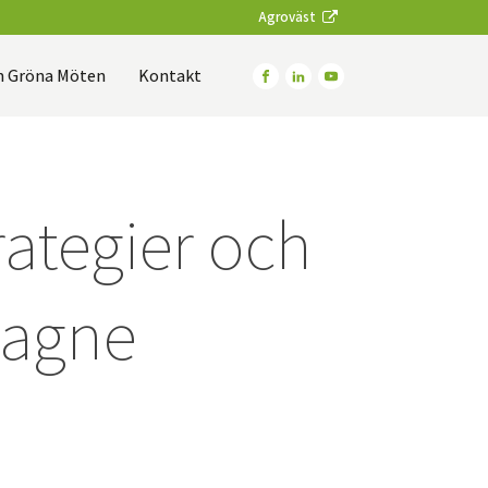
Agroväst
 Gröna Möten
Kontakt
rategier och
tagne