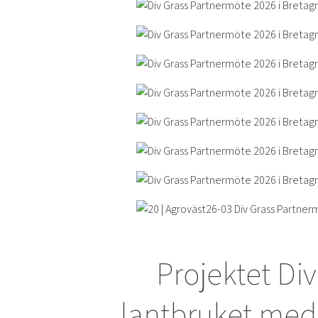
Projektet Di
lantbruket med 