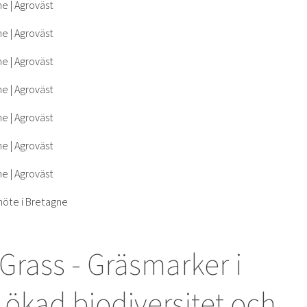
vGrass - Gräsmarker i
ökad biodiversitet och