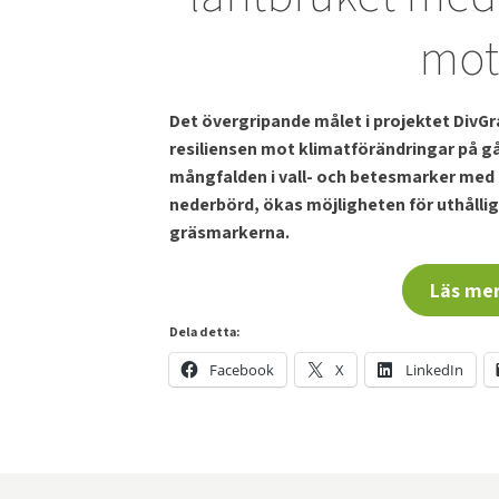
mot
Det övergripande målet i projektet DivG
resiliensen mot klimatförändringar på 
mångfalden i vall- och betesmarker med o
nederbörd, ökas möjligheten för uthållig
gräsmarkerna.
Läs mer
Dela detta:
Facebook
X
LinkedIn