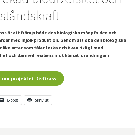
ståndskraft
rass är att främja både den biologiska mångfalden och
gårdar med mjölkproduktion. Genom att öka den biologiska
lika arter som tåler torka och även rikligt med
het och därmed resiliens mot klimatförändringar i
 om projektet DivGrass
E-post
Skriv ut